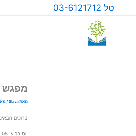
ילוג
טל 03-6121712
תוכן
מפגש ל
מאת
Slava
/
מאי 13, 6
ברוכים הבאים 
יום רביעי 13.05בשעה 18:30 באשכול פיס רמת גן